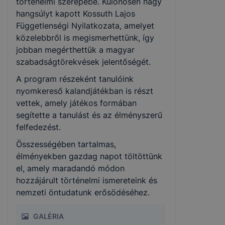
történelmi szerepébe. Különösen nagy
hangsúlyt kapott Kossuth Lajos
Függetlenségi Nyilatkozata, amelyet
közelebbről is megismerhettünk, így
jobban megérthettük a magyar
szabadságtörekvések jelentőségét.
A program részeként tanulóink
nyomkereső kalandjátékban is részt
vettek, amely játékos formában
segítette a tanulást és az élményszerű
felfedezést.
Összességében tartalmas,
élményekben gazdag napot töltöttünk
el, amely maradandó módon
hozzájárult történelmi ismereteink és
nemzeti öntudatunk erősödéséhez.
GALÉRIA