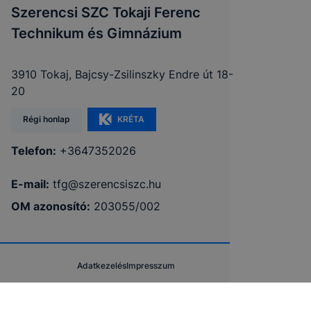
Szerencsi SZC Tokaji Ferenc
Technikum és Gimnázium
3910 Tokaj, Bajcsy-Zsilinszky Endre út 18-
20
Régi honlap
KRÉTA
Telefon:
+3647352026
E-mail:
tfg@szerencsiszc.hu
OM azonosító:
203055/002
Adatkezelés
Impresszum