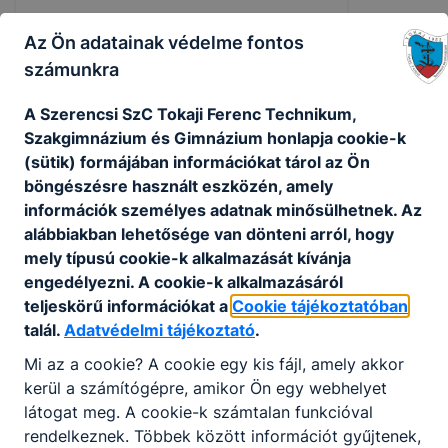
Az Ön adatainak védelme fontos
számunkra
A Szerencsi SzC Tokaji Ferenc Technikum,
Szakgimnázium és Gimnázium honlapja cookie-k
(sütik) formájában információkat tárol az Ön
böngészésre használt eszközén, amely
információk személyes adatnak minősülhetnek. Az
alábbiakban lehetősége van dönteni arról, hogy
mely típusú cookie-k alkalmazását kívánja
„Mesterségek játszótere” – avagy a
TFG-s gyereknap a legkisebbeknek😊
engedélyezni. A cookie-k alkalmazásáról
teljeskörű információkat a
Cookie tájékoztatóban
talál.
Adatvédelmi tájékoztató
.
2026. júl. 13.
Mi az a cookie? A cookie egy kis fájl, amely akkor
kerül a számítógépre, amikor Ön egy webhelyet
látogat meg. A cookie-k számtalan funkcióval
rendelkeznek. Többek között információt gyűjtenek,