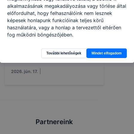
alkalmazásának megakadályozása vagy törlése által
előfordulhat, hogy felhasználóink nem lesznek
képesek honlapunk funkcióinak teljes körű
használatára, vagy a honlap a tervezettől eltérően
fog működni böngészőjében.
Határok nélkül a fenntarthatóságért –
TFG-s diákok a 26. Nemzetközi Öko-
Expert Projekthéten
További lehetőségek
Mindet elfogadom
2026. jún. 17.
Partnereink