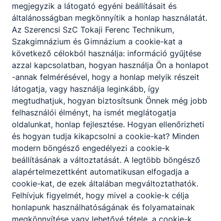
megjegyzik a látogató egyéni beállításait és
általánosságban megkönnyítik a honlap használatát.
Az Szerencsi SzC Tokaji Ferenc Technikum,
Szakgimnázium és Gimnázium a cookie-kat a
következő célokból használja: információ gyűjtése
azzal kapcsolatban, hogyan használja Ön a honlapot
-annak felmérésével, hogy a honlap melyik részeit
látogatja, vagy használja leginkább, így
Innovatív pályaorientációs fejlesztés:
megtudhatjuk, hogyan biztosítsunk Önnek még jobb
TFG Exatlon Élménytábor 2026
felhasználói élményt, ha ismét meglátogatja
oldalunkat, honlap fejlesztése. Hogyan ellenőrizheti
és hogyan tudja kikapcsolni a cookie-kat? Minden
2026. júl. 11.
modern böngésző engedélyezi a cookie-k
beállításának a változtatását. A legtöbb böngésző
alapértelmezettként automatikusan elfogadja a
cookie-kat, de ezek általában megváltoztathatók.
Felhívjuk figyelmét, hogy mivel a cookie-k célja
honlapunk használhatóságának és folyamatainak
megkönnyítése vagy lehetővé tétele, a cookie-k