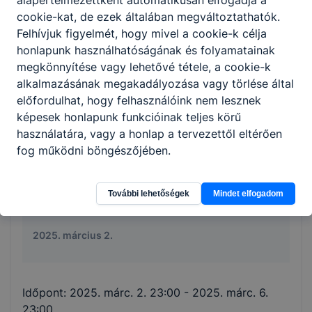
cookie-kat, de ezek általában megváltoztathatók.
Felhívjuk figyelmét, hogy mivel a cookie-k célja
Iskolai felvételi vizsga
VIZSGA
honlapunk használhatóságának és folyamatainak
megkönnyítése vagy lehetővé tétele, a cookie-k
2025. március 3.
alkalmazásának megakadályozása vagy törlése által
előfordulhat, hogy felhasználóink nem lesznek
képesek honlapunk funkcióinak teljes körű
használatára, vagy a honlap a tervezettől eltérően
Időpont:
2025. márc. 3. 11:00
fog működni böngészőjében.
További lehetőségek
Mindet elfogadom
"PÉNZ7"
ESEMÉNY
2025. március 2.
Időpont:
2025. márc. 2. 23:00
- 2025. márc. 6.
23:00