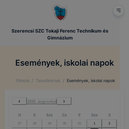
Szerencsi SZC Tokaji Ferenc Technikum és
Gimnázium
Események, iskolai napok
/
/
Főoldal
Tanulóinknak
Események, iskolai napok
‹
›
2026. augusztus
H
K
Sze
Cs
P
Szo
V
27
28
29
30
31
1
2