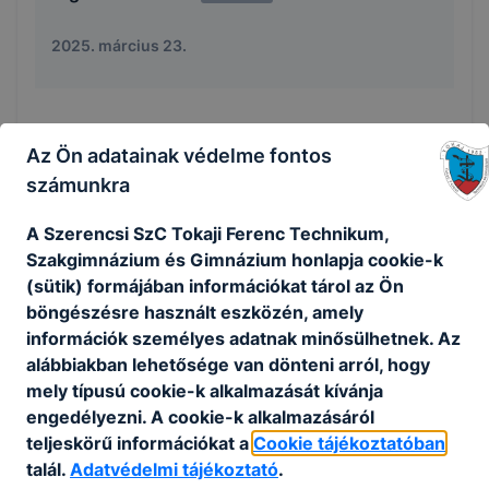
2025. március 23.
Időpont:
2025. márc. 23. 23:00
- 2025. márc. 27.
Az Ön adatainak védelme fontos
23:00
számunkra
A Szerencsi SzC Tokaji Ferenc Technikum,
Szakgimnázium és Gimnázium honlapja cookie-k
Kompetenciamérések 11.
KOMPETENCIAMÉRÉS
(sütik) formájában információkat tárol az Ön
évfolyam
böngészésre használt eszközén, amely
információk személyes adatnak minősülhetnek. Az
2025. március 23.
alábbiakban lehetősége van dönteni arról, hogy
mely típusú cookie-k alkalmazását kívánja
engedélyezni. A cookie-k alkalmazásáról
Időpont:
2025. márc. 23. 23:00
- 2025. ápr. 7.
teljeskörű információkat a
Cookie tájékoztatóban
22:00
talál.
Adatvédelmi tájékoztató
.