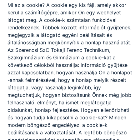
Mi az a cookie? A cookie egy kis fájl, amely akkor
kerül a számítógépre, amikor Ön egy webhelyet
Iskolai ünnepség
látogat meg. A cookie-k számtalan funkcióval
ÜNNEPSÉG
rendelkeznek. Többek között információt gyűjtenek,
megjegyzik a látogató egyéni beállításait és
2025. március 14.
általánosságban megkönnyítik a honlap használatát.
Az Szerencsi SzC Tokaji Ferenc Technikum,
Szakgimnázium és Gimnázium a cookie-kat a
Időpont:
2025. márc. 14. 7:00
következő célokból használja: információ gyűjtése
azzal kapcsolatban, hogyan használja Ön a honlapot
-annak felmérésével, hogy a honlap melyik részeit
látogatja, vagy használja leginkább, így
Próbaérettségi
VIZSGA
megtudhatjuk, hogyan biztosítsunk Önnek még jobb
felhasználói élményt, ha ismét meglátogatja
2025. március 6.
oldalunkat, honlap fejlesztése. Hogyan ellenőrizheti
és hogyan tudja kikapcsolni a cookie-kat? Minden
modern böngésző engedélyezi a cookie-k
Időpont:
2025. márc. 6. 10:30
beállításának a változtatását. A legtöbb böngésző
alapértelmezettként automatikusan elfogadja a