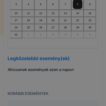
3
4
5
6
7
8
9
10
11
12
13
14
15
16
17
18
19
20
21
22
23
24
25
26
27
28
29
30
31
1
2
3
4
5
6
Legközelebbi esemény(ek)
Nincsenek események ezen a napon
KORÁBBI ESEMÉNYEK