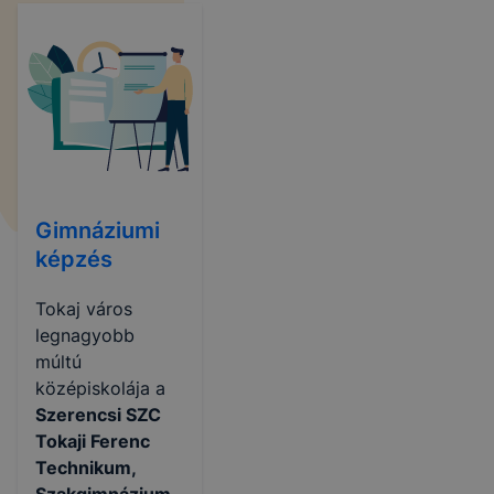
Gimnáziumi
képzés
Tokaj város
legnagyobb
múltú
középiskolája a
Szerencsi SZC
Tokaji Ferenc
Technikum,
Szakgimnázium