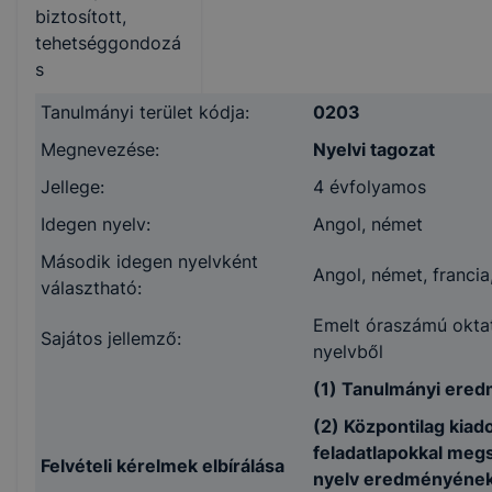
biztosított,
tehetséggondozá
s
Tanulmányi terület kódja:
0203
Megnevezése:
Nyelvi tagozat
Jellege:
4 évfolyamos
Idegen nyelv:
Angol, német
Második idegen nyelvként
Angol, német, francia,
választható:
Emelt óraszámú oktat
Sajátos jellemző:
nyelvből
(1) Tanulmányi ered
(2) Központilag kia
feladatlapokkal megs
Felvételi kérelmek elbírálása
nyelv eredményének