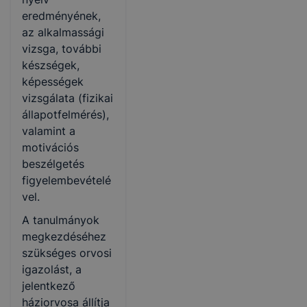
eredményének,
az alkalmassági
vizsga, további
készségek,
képességek
vizsgálata (fizikai
állapotfelmérés),
valamint a
motivációs
beszélgetés
figyelembevételé
vel.
A tanulmányok
megkezdéséhez
szükséges orvosi
igazolást, a
jelentkező
háziorvosa állítja