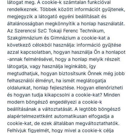
látogat meg. A cookie-k számtalan funkcióval
s
rendelkeznek. Többek között információt gyűjtenek,
megjegyzik a látogató egyéni beállításait és
Tanulmányi terület kódja:
0205
általánosságban megkönnyítik a honlap használatát.
Megnevezése:
Belügyi rendészeti t
Az Szerencsi SzC Tokaji Ferenc Technikum,
Szakgimnázium és Gimnázium a cookie-kat a
Jellege:
4 évfolyamos
következő célokból használja: információ gyűjtése
Idegen nyelv:
Angol, német
azzal kapcsolatban, hogyan használja Ön a honlapot
Második idegen nyelvként
-annak felmérésével, hogy a honlap melyik részeit
Angol, német, francia,
választható:
látogatja, vagy használja leginkább, így
megtudhatjuk, hogyan biztosítsunk Önnek még jobb
(1)Tanulmányi eredm
felhasználói élményt, ha ismét meglátogatja
(2)Központilag kiad
oldalunkat, honlap fejlesztése. Hogyan ellenőrizheti
feladatlapokkal megs
és hogyan tudja kikapcsolni a cookie-kat? Minden
nyelv eredményének
modern böngésző engedélyezi a cookie-k
beállításának a változtatását. A legtöbb böngésző
Felvételi kérelmek elbírálása
(3)Alkalmassági viz
alapértelmezettként automatikusan elfogadja a
mérése (fizikai álla
cookie-kat, de ezek általában megváltoztathatók.
(4)Motivációs besz
Felhívjuk figyelmét, hogy mivel a cookie-k célja