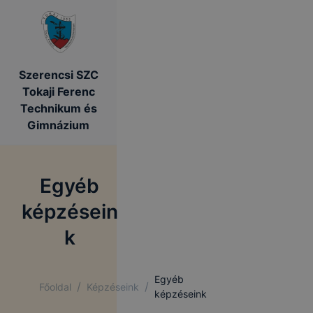
Szerencsi SZC
Tokaji Ferenc
Technikum és
Gimnázium
Egyéb
képzésein
k
Egyéb
/
/
Főoldal
Képzéseink
képzéseink