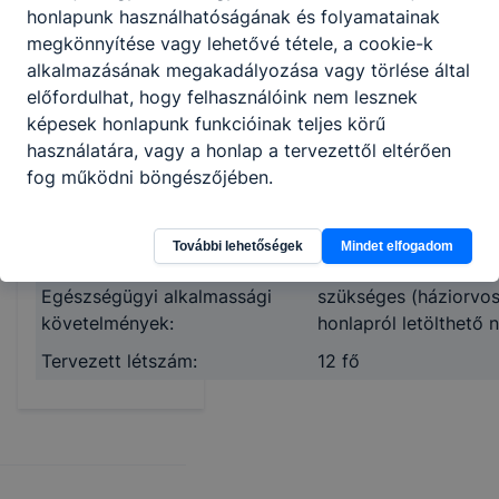
figyelembevételével
honlapunk használhatóságának és folyamatainak
(5) Egészségügyi alk
megkönnyítése vagy lehetővé tétele, a cookie-k
alkalmazásának megakadályozása vagy törlése által
Elérhető maximális pontszám
100 pont
előfordulhat, hogy felhasználóink nem lesznek
Hozott pont:
maximum 25 pont
képesek honlapunk funkcióinak teljes körű
használatára, vagy a honlap a tervezettől eltérően
Hozott pont esetében
magyar nyelv, magyar
fog működni böngészőjében.
tantárgybeszámítás:
nyelv, történelem
Központi írásbeli vizsga:
maximum 50 pont (mag
További lehetőségek
Mindet elfogadom
Szóbeli meghallgatás:
maximum 25 pont
Egészségügyi alkalmassági
szükséges (háziorvos 
követelmények:
honlapról letölthető
Tervezett létszám:
12 fő