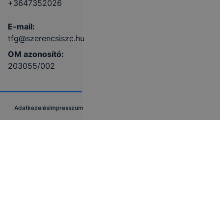
+3647352026
E-mail:
tfg@szerencsiszc.hu
OM azonosító:
203055/002
Adatkezelés
Impresszum