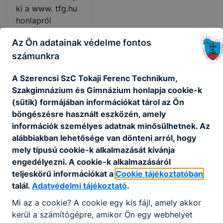
ki a www. tfg.hu
honlapról
letölthető
Az Ön adatainak védelme fontos
nyomtatvány
számunkra
alapján.
Pontszámításnál
A Szerencsi SzC Tokaji Ferenc Technikum,
figyelembe vett
Szakgimnázium és Gimnázium honlapja cookie-k
tantárgyak:
(sütik) formájában információkat tárol az Ön
magyar nyelv,
böngészésre használt eszközén, amely
magyar irodalom,
információk személyes adatnak minősülhetnek. Az
idegen nyelv,
alábbiakban lehetősége van dönteni arról, hogy
matematika,
mely típusú cookie-k alkalmazását kívánja
történelem
engedélyezni. A cookie-k alkalmazásáról
teljeskörű információkat a
Cookie tájékoztatóban
Megjegyzés:
talál.
Adatvédelmi tájékoztató
.
kollégiumi
férőhely
Mi az a cookie? A cookie egy kis fájl, amely akkor
biztosított,
kerül a számítógépre, amikor Ön egy webhelyet
tehetséggondozá