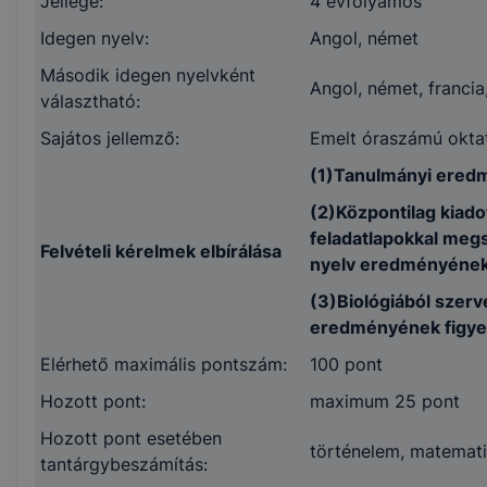
Jellege:
4 évfolyamos
Idegen nyelv:
Angol, német
Második idegen nyelvként
Angol, német, francia,
választható:
Sajátos jellemző:
Emelt óraszámú oktat
(1)Tanulmányi eredm
(2)Központilag kiad
feladatlapokkal megs
Felvételi kérelmek elbírálása
nyelv eredményének
(3)Biológiából szerv
eredményének figye
Elérhető maximális pontszám:
100 pont
Hozott pont:
maximum 25 pont
Hozott pont esetében
történelem, matematik
tantárgybeszámítás: