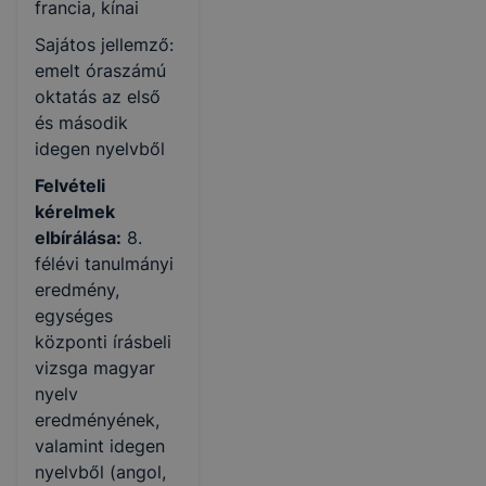
francia, kínai
Sajátos jellemző:
emelt óraszámú
oktatás az első
és második
idegen nyelvből
Felvételi
kérelmek
elbírálása:
8.
félévi tanulmányi
eredmény,
egységes
központi írásbeli
vizsga magyar
nyelv
eredményének,
valamint idegen
nyelvből (angol,