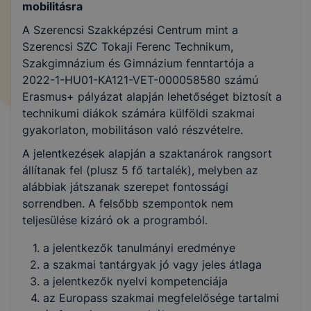
mobilitásra
A Szerencsi Szakképzési Centrum mint a
Szerencsi SZC Tokaji Ferenc Technikum,
Szakgimnázium és Gimnázium fenntartója a
2022-1-HU01-KA121-VET-000058580 számú
Erasmus+ pályázat alapján lehetőséget biztosít a
technikumi diákok számára külföldi szakmai
gyakorlaton, mobilitáson való részvételre.
A jelentkezések alapján a szaktanárok rangsort
állítanak fel (plusz 5 fő tartalék), melyben az
alábbiak játszanak szerepet fontossági
sorrendben. A felsőbb szempontok nem
teljesülése kizáró ok a programból.
a jelentkezők tanulmányi eredménye
a szakmai tantárgyak jó vagy jeles átlaga
a jelentkezők nyelvi kompetenciája
az Europass szakmai megfelelősége tartalmi