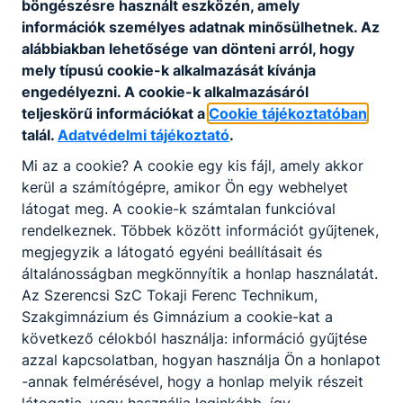
böngészésre használt eszközén, amely
A szempontok részletezése:
információk személyes adatnak minősülhetnek. Az
alábbiakban lehetősége van dönteni arról, hogy
A jelentkezés alapfeltétele a sikeres ágazati
mely típusú cookie-k alkalmazását kívánja
alapvizsga megléte, mely azt a célt hivatott
engedélyezni. A cookie-k alkalmazásáról
szolgálni, hogy a jelentkező a tanult
teljeskörű információkat a
Cookie tájékoztatóban
szakma/szakirány alapvető készségeit
talál.
Adatvédelmi tájékoztató
.
elsajátította, és kellő elkötelezettsége van a
szakmája iránt. Ettől a szemponttól a
Mi az a cookie? A cookie egy kis fájl, amely akkor
rendelkezésre álló létszámkeret feltöltése
kerül a számítógépre, amikor Ön egy webhelyet
érdekében eltérhet az iskola.
látogat meg. A cookie-k számtalan funkcióval
A jelentkezés alapfeltétele, hogy a
rendelkeznek. Többek között információt gyűjtenek,
jelentkezést megelőző félévi/év végi
megjegyzik a látogató egyéni beállításait és
tanulmányi átlag elérje a 4,00 átlagot. Az
általánosságban megkönnyítik a honlap használatát.
előző év végén javító vizsgára utasított tanuló
Az Szerencsi SzC Tokaji Ferenc Technikum,
nem vehet részt a pályázatban.
Szakgimnázium és Gimnázium a cookie-kat a
A jelentkezőnek nem kötelező angol nyelvet
következő célokból használja: információ gyűjtése
tanulnia iskolai keretek között, de alapszintű
azzal kapcsolatban, hogyan használja Ön a honlapot
angol nyelvtudás elvárt (B1) a részvételhez.
-annak felmérésével, hogy a honlap melyik részeit
Elégséges osztályzat kizáró ok lehet,
látogatja, vagy használja leginkább, így