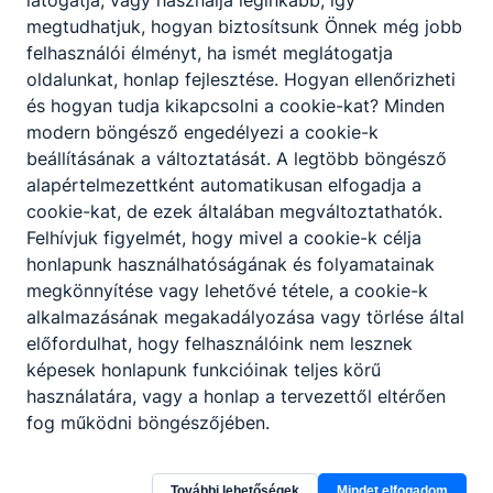
amennyiben jobb eredménnyel rendelkezők a
megtudhatjuk, hogyan biztosítsunk Önnek még jobb
rangsorban megelőzik a tanulót.
felhasználói élményt, ha ismét meglátogatja
A sikeres részvételhez egy angol nyelvű
oldalunkat, honlap fejlesztése. Hogyan ellenőrizheti
Europass önéletrajzot és egy magyar nyelvű,
és hogyan tudja kikapcsolni a cookie-kat? Minden
legfeljebb 1 oldal hosszúságú motivációs
modern böngésző engedélyezi a cookie-k
levelet kell a pályázónak határidőre
beállításának a változtatását. A legtöbb böngésző
elkészítenie.
alapértelmezettként automatikusan elfogadja a
A jelentkezőnek vállalnia kell, hogy szükség
cookie-kat, de ezek általában megváltoztathatók.
esetén előkészítő foglalkozásokon vesz részt
Felhívjuk figyelmét, hogy mivel a cookie-k célja
az utazás megkezdését megelőzően.
honlapunk használhatóságának és folyamatainak
A sikeres részvételhez példamutató,
megkönnyítése vagy lehetővé tétele, a cookie-k
megbízható viselkedés elvárt, a Kréta
alkalmazásának megakadályozása vagy törlése által
rendszerben rögzített dicséretek, elismerések
előfordulhat, hogy felhasználóink nem lesznek
előnyt jelentenek az elbírálás során.
képesek honlapunk funkcióinak teljes körű
A pályázat elbírálása során előnyt jelent, ha a
használatára, vagy a honlap a tervezettől eltérően
jelentkező kommunikációs, társas készségei
fog működni böngészőjében.
jók, jól tud csapatban dolgozni, az elvárt
feladatok teljesítését jól, precízen végzi.
Elbírálás során előnyt élveznek azok a
További lehetőségek
Mindet elfogadom