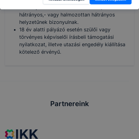
szakképzésben részt vevő tanulók, akik
hátrányos,- vagy halmozottan hátrányos
helyzetűnek bizonyulnak.
18 év alatti pályázó esetén szülői vagy
törvényes képviselői írásbeli támogatási
nyilatkozat, illetve utazási engedély kiállítása
kötelező érvényű.
Partnereink