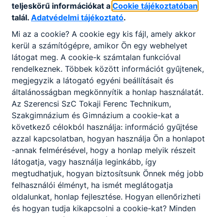
teljeskörű információkat a
Cookie tájékoztatóban
talál.
Adatvédelmi tájékoztató
.
Mi az a cookie? A cookie egy kis fájl, amely akkor
kerül a számítógépre, amikor Ön egy webhelyet
látogat meg. A cookie-k számtalan funkcióval
rendelkeznek. Többek között információt gyűjtenek,
megjegyzik a látogató egyéni beállításait és
általánosságban megkönnyítik a honlap használatát.
Informatikai rendszer- és alkalmazás-
Az Szerencsi SzC Tokaji Ferenc Technikum,
üzemeltető technikus
Szakgimnázium és Gimnázium a cookie-kat a
Informatika és távközlés
következő célokból használja: információ gyűjtése
azzal kapcsolatban, hogyan használja Ön a honlapot
-annak felmérésével, hogy a honlap melyik részeit
Tovább
látogatja, vagy használja leginkább, így
megtudhatjuk, hogyan biztosítsunk Önnek még jobb
felhasználói élményt, ha ismét meglátogatja
oldalunkat, honlap fejlesztése. Hogyan ellenőrizheti
és hogyan tudja kikapcsolni a cookie-kat? Minden