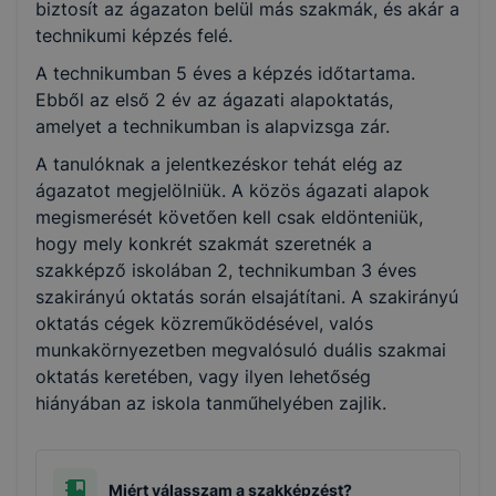
biztosít az ágazaton belül más szakmák, és akár a
Oktatás
technikumi képzés felé.
A technikumban 5 éves a képzés időtartama.
Gazdálkodás és menedzsment
Ebből az első 2 év az ágazati alapoktatás,
amelyet a technikumban is alapvizsga zár.
Turizmus-vendéglátás
A tanulóknak a jelentkezéskor tehát elég az
ágazatot megjelölniük. A közös ágazati alapok
megismerését követően kell csak eldönteniük,
hogy mely konkrét szakmát szeretnék a
szakképző iskolában 2, technikumban 3 éves
szakirányú oktatás során elsajátítani. A szakirányú
oktatás cégek közreműködésével, valós
munkakörnyezetben megvalósuló duális szakmai
oktatás keretében, vagy ilyen lehetőség
hiányában az iskola tanműhelyében zajlik.
Miért válasszam a szakképzést?