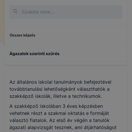
Összes képzés
Ágazatok szerinti szűrés
Sport
Az általános iskolai tanulmányok befejeztével
Informatika és távközlés
továbbtanulási lehetőségként választhatók a
szakképző iskolák, illetve a technikumok.
Környezetvédelem és vízügy
A szakképző iskolában 3 éves képzésben
vehetnek részt a szakmai oktatás e formáját
választó fiatalok. Az első év végén a tanulók
Rendészet és közszolgálat
ágazati alapvizsgát tesznek, ami átjárhatóságot