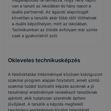
megállapodás tartalmazza, hogy hány napot
van a tanuló az iskolában és hány napot a
duális partnernél. Az ágazati alapvizsgát
követően a tanulók akár több időt tölthetnek
a duális képzőhelyen, mint az iskolában.
Technikumban az ötödik évfolyam már szinte
csak a gyakorlatról szól.
Okleveles technikusképzés
A felsőoktatási intézménnyel közösen kidolgozott
szakmai program alapján folytatott, emelt szintű
szakmai tudást biztosító képzés azoknak a jó
tanulmányi eredménnyel rendelkező tanulóknak
ajánlott, akik tudatosan szeretnék építeni
jövőjüket. A tanulók a képzés megfelelő
tanulmányi eredménnyel történt teljesítését