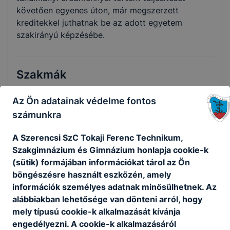
követően egyenes úton, már megszerzett
kreditekkel juthatnak be az adott egyetem
szakirányú képzésébe.
Szakmák
Az Ön adatainak védelme fontos
számunkra
A Szerencsi SzC Tokaji Ferenc Technikum,
Szakgimnázium és Gimnázium honlapja cookie-k
(sütik) formájában információkat tárol az Ön
böngészésre használt eszközén, amely
Fitness-wellness instruktor
információk személyes adatnak minősülhetnek. Az
Sport
alábbiakban lehetősége van dönteni arról, hogy
mely típusú cookie-k alkalmazását kívánja
engedélyezni. A cookie-k alkalmazásáról
Tovább