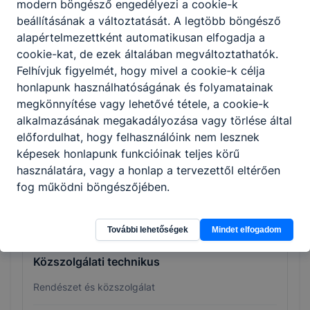
modern böngésző engedélyezi a cookie-k
beállításának a változtatását. A legtöbb böngésző
alapértelmezettként automatikusan elfogadja a
Környezetvédelmi technikus
cookie-kat, de ezek általában megváltoztathatók.
Felhívjuk figyelmét, hogy mivel a cookie-k célja
Környezetvédelem és vízügy
honlapunk használhatóságának és folyamatainak
megkönnyítése vagy lehetővé tétele, a cookie-k
Tovább
alkalmazásának megakadályozása vagy törlése által
előfordulhat, hogy felhasználóink nem lesznek
képesek honlapunk funkcióinak teljes körű
használatára, vagy a honlap a tervezettől eltérően
fog működni böngészőjében.
További lehetőségek
Mindet elfogadom
Közszolgálati technikus
Rendészet és közszolgálat