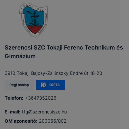
Szerencsi SZC Tokaji Ferenc Technikum és
Gimnázium
3910 Tokaj, Bajcsy-Zsilinszky Endre út 18-20
Régi honlap
KRÉTA
Telefon:
+3647352026
E-mail:
tfg@szerencsiszc.hu
OM azonosító:
203055/002