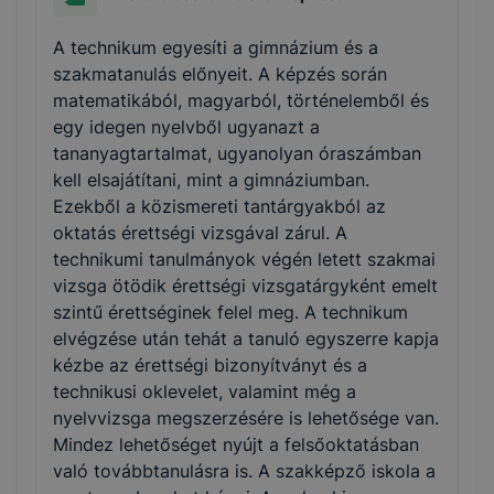
A technikum egyesíti a gimnázium és a
szakmatanulás előnyeit. A képzés során
matematikából, magyarból, történelemből és
egy idegen nyelvből ugyanazt a
tananyagtartalmat, ugyanolyan óraszámban
kell elsajátítani, mint a gimnáziumban.
Ezekből a közismereti tantárgyakból az
oktatás érettségi vizsgával zárul. A
technikumi tanulmányok végén letett szakmai
vizsga ötödik érettségi vizsgatárgyként emelt
szintű érettséginek felel meg. A technikum
elvégzése után tehát a tanuló egyszerre kapja
kézbe az érettségi bizonyítványt és a
technikusi oklevelet, valamint még a
nyelvvizsga megszerzésére is lehetősége van.
Mindez lehetőséget nyújt a felsőoktatásban
való továbbtanulásra is. A szakképző iskola a