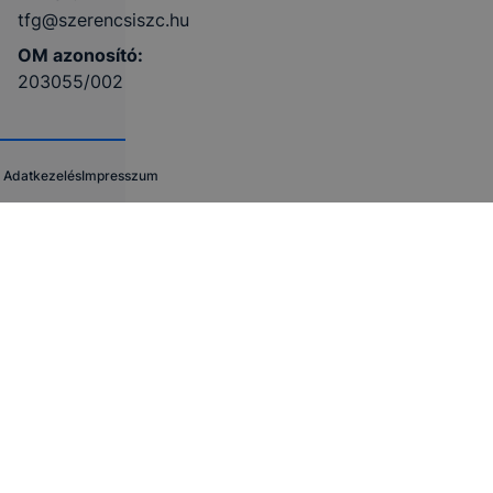
tfg@szerencsiszc.hu
OM azonosító:
203055/002
Adatkezelés
Impresszum