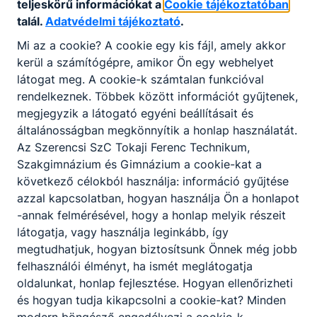
teljeskörű információkat a
Cookie tájékoztatóban
talál.
Adatvédelmi tájékoztató
.
Mi az a cookie? A cookie egy kis fájl, amely akkor
kerül a számítógépre, amikor Ön egy webhelyet
látogat meg. A cookie-k számtalan funkcióval
rendelkeznek. Többek között információt gyűjtenek,
megjegyzik a látogató egyéni beállításait és
általánosságban megkönnyítik a honlap használatát.
Az Szerencsi SzC Tokaji Ferenc Technikum,
Szakgimnázium és Gimnázium a cookie-kat a
következő célokból használja: információ gyűjtése
azzal kapcsolatban, hogyan használja Ön a honlapot
-annak felmérésével, hogy a honlap melyik részeit
látogatja, vagy használja leginkább, így
megtudhatjuk, hogyan biztosítsunk Önnek még jobb
felhasználói élményt, ha ismét meglátogatja
oldalunkat, honlap fejlesztése. Hogyan ellenőrizheti
és hogyan tudja kikapcsolni a cookie-kat? Minden
modern böngésző engedélyezi a cookie-k