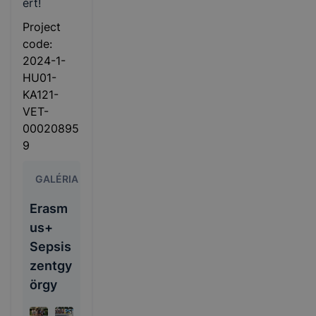
ért!
Project
code:
2024-1-
HU01-
KA121-
VET-
00020895
9
GALÉRIA
Erasm
us+
Sepsis
zentgy
örgy