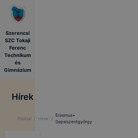
Szerencsi
SZC Tokaji
Ferenc
Technikum
és
Gimnázium
Hírek
Erasmus+
/
/
Főoldal
Hírek
Sepsiszentgyörgy