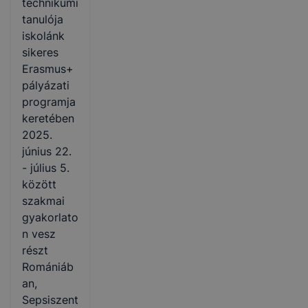
technikumi
tanulója
iskolánk
sikeres
Erasmus+
pályázati
programja
keretében
2025.
június 22.
- július 5.
között
szakmai
gyakorlato
n vesz
részt
Romániáb
an,
Sepsiszent