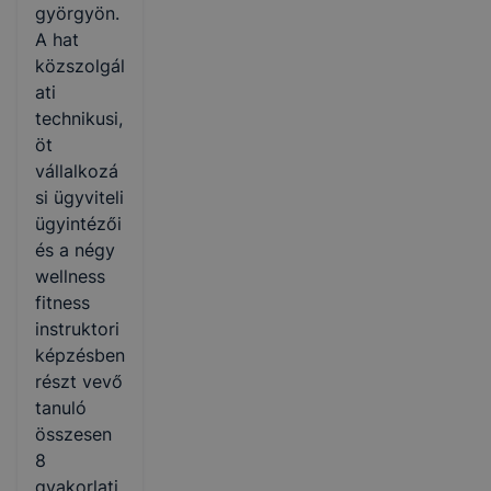
györgyön.
A hat
közszolgál
ati
technikusi,
öt
vállalkozá
si ügyviteli
ügyintézői
és a négy
wellness
fitness
instruktori
képzésben
részt vevő
tanuló
összesen
8
gyakorlati