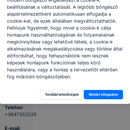
Szerencsi
beállításának a változtatását. A legtöbb böngésző
SZC Tokaji
alapértelmezettként automatikusan elfogadja a
Ferenc
cookie-kat, de ezek általában megváltoztathatók.
Technikum
Felhívjuk figyelmét, hogy mivel a cookie-k célja
honlapunk használhatóságának és folyamatainak
és
megkönnyítése vagy lehetővé tétele, a cookie-k
Gimnázium
alkalmazásának megakadályozása vagy törlése által
előfordulhat, hogy felhasználóink nem lesznek
3910 Tokaj,
képesek honlapunk funkcióinak teljes körű
Bajcsy-
használatára, vagy a honlap a tervezettől eltérően
Zsilinszky
fog működni böngészőjében.
Endre út 18-20
Régi honlap
KRÉTA
További lehetőségek
Mindet elfogadom
Telefon:
+3647352026
E-mail: