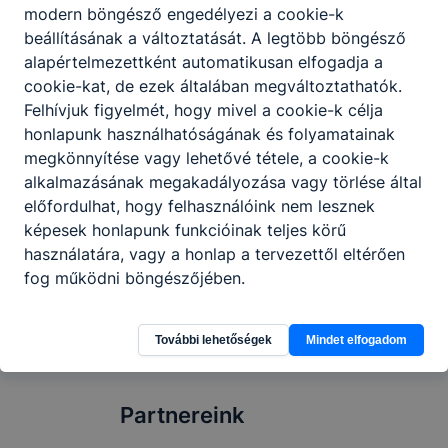
modern böngésző engedélyezi a cookie-k
beállításának a változtatását. A legtöbb böngésző
alapértelmezettként automatikusan elfogadja a
cookie-kat, de ezek általában megváltoztathatók.
Felhívjuk figyelmét, hogy mivel a cookie-k célja
honlapunk használhatóságának és folyamatainak
Határok nélkül a fenntarthatóságért –
megkönnyítése vagy lehetővé tétele, a cookie-k
TFG-s diákok a 26. Nemzetközi Öko-
Expert Projekthéten
alkalmazásának megakadályozása vagy törlése által
előfordulhat, hogy felhasználóink nem lesznek
képesek honlapunk funkcióinak teljes körű
2026. jún. 17.
használatára, vagy a honlap a tervezettől eltérően
fog működni böngészőjében.
További lehetőségek
Mindet elfogadom
Partnereink