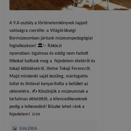
A 9.A osztály a történelemkönyvek lapjait
valóságra cserélte: a Világörökségi
Bormúzeumban jártunk múzeumpedagógiai
foglalkozáson! 🏛️✨ Rákóczi
nyomában: Izgalmas és eddig nem hallott
titkokat tudtunk meg a fejedelem életéről és
tokaji kötődéseiről, illetve Tokaji Ferencről.
Majd mindenki saját kezűleg, mártogatós
tollal és tintával kanyarította a betűket az
oklevelére. ✍️ Köszönjük a múzeumnak a
tartalmas délelőttöt, a kilencedikeseknek
pedig a lelkesedést! Büszke lehet ránk a
fejedelem! ⚔️📜
GALÉRIA