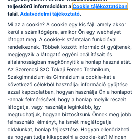
teljeskörű információkat a
Cookie tájékoztatóban
talál.
Adatvédelmi tájékoztató
.
Mi az a cookie? A cookie egy kis fájl, amely akkor
kerül a számítógépre, amikor Ön egy webhelyet
látogat meg. A cookie-k számtalan funkcióval
rendelkeznek. Többek között információt gyűjtenek,
megjegyzik a látogató egyéni beállításait és
általánosságban megkönnyítik a honlap használatát.
Innovatív pályaorientációs fejlesztés:
Az Szerencsi SzC Tokaji Ferenc Technikum,
TFG Exatlon Élménytábor 2026
Szakgimnázium és Gimnázium a cookie-kat a
következő célokból használja: információ gyűjtése
2026. júl. 11.
azzal kapcsolatban, hogyan használja Ön a honlapot
-annak felmérésével, hogy a honlap melyik részeit
látogatja, vagy használja leginkább, így
megtudhatjuk, hogyan biztosítsunk Önnek még jobb
felhasználói élményt, ha ismét meglátogatja
oldalunkat, honlap fejlesztése. Hogyan ellenőrizheti
és hogyan tudja kikapcsolni a cookie-kat? Minden