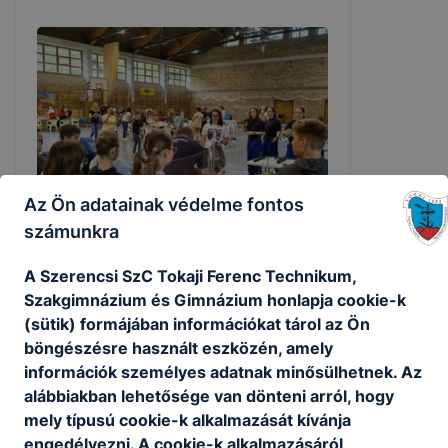
Az Ön adatainak védelme fontos
számunkra
„Mesterségek játszótere” – avagy a
A Szerencsi SzC Tokaji Ferenc Technikum,
TFG-s gyereknap a legkisebbeknek😊
Szakgimnázium és Gimnázium honlapja cookie-k
(sütik) formájában információkat tárol az Ön
böngészésre használt eszközén, amely
2026. júl. 13.
információk személyes adatnak minősülhetnek. Az
alábbiakban lehetősége van dönteni arról, hogy
mely típusú cookie-k alkalmazását kívánja
engedélyezni. A cookie-k alkalmazásáról