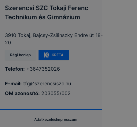
Szerencsi SZC Tokaji Ferenc
Technikum és Gimnázium
3910 Tokaj, Bajcsy-Zsilinszky Endre út 18-
20
Régi honlap
KRÉTA
Telefon:
+3647352026
E-mail:
tfg@szerencsiszc.hu
OM azonosító:
203055/002
Adatkezelés
Impresszum