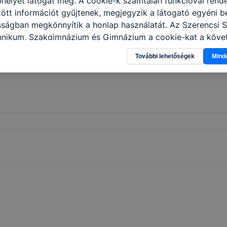
helyet látogat meg. A cookie-k számtalan funkcióval rend
tt információt gyűjtenek, megjegyzik a látogató egyéni beá
sságban megkönnyítik a honlap használatát. Az Szerencsi 
hnikum, Szakgimnázium és Gimnázium a cookie-kat a köve
sználja: információ gyűjtése azzal kapcsolatban, hogyan h
További lehetőségek
Mind
-annak felmérésével, hogy a honlap melyik részeit látogatj
eginkább, így megtudhatjuk, hogyan biztosítsunk Önnek mé
i élményt, ha ismét meglátogatja oldalunkat, honlap fejlesz
nőrizheti és hogyan tudja kikapcsolni a cookie-kat? Mind
gedélyezi a cookie-k beállításának a változtatását. A leg
lapértelmezettként automatikusan elfogadja a cookie-kat,
egváltoztathatók. Felhívjuk figyelmét, hogy mivel a cookie-
használhatóságának és folyamatainak megkönnyítése vagy
ookie-k alkalmazásának megakadályozása vagy törlése által
t, hogy felhasználóink nem lesznek képesek honlapunk fun
 használatára, vagy a honlap a tervezettől eltérően fog műk
ben.