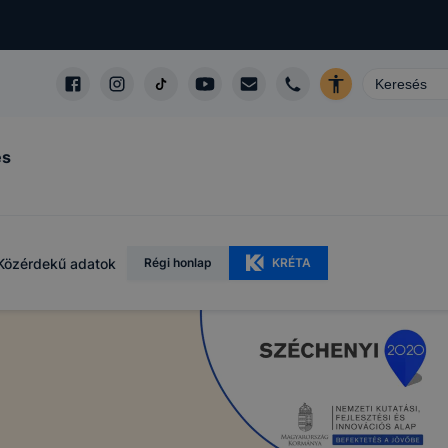
és
Közérdekű adatok
Régi honlap
KRÉTA