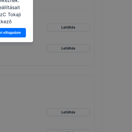
elkeznek.
llításait
SzC Tokaji
tkező
Letöltés
asználja Ön
et elfogadom
a, vagy
g jobb
Letöltés
tése.
en modern
több
 de ezek
k célja
 lehetővé
kcióinak
ödni
Letöltés