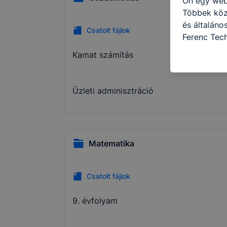
Ön egy web
Többek közö
és általáno
Csatolt fájlok
Ferenc Tec
célokból ha
Kamat számítás
a honlapot 
használja l
felhasználó
Üzleti adminisztráció
Hogyan elle
böngésző en
böngésző a
általában m
Matematika
honlapunk 
tétele, a c
előfordulha
Csatolt fájlok
teljes körű
böngészőjé
9. évfolyam