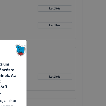
Letöltés
Letöltés
ázium
gészésre
tnek. Az
Letöltés
k
körű
.
re, amikor