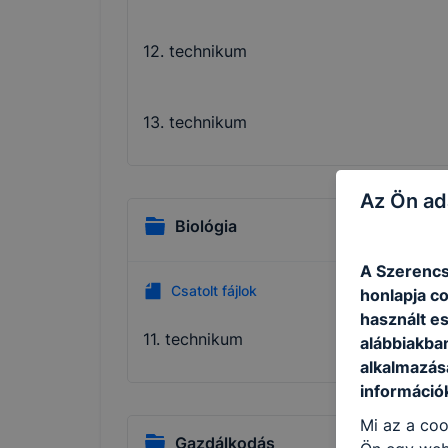
12. technikum
13. technikum
Az Ön ad
Biológia
A Szerencs
Csatolt fájlok
honlapja c
használt e
11. technikum
alábbiakba
alkalmazásá
információ
Mi az a coo
Gazdálkodás