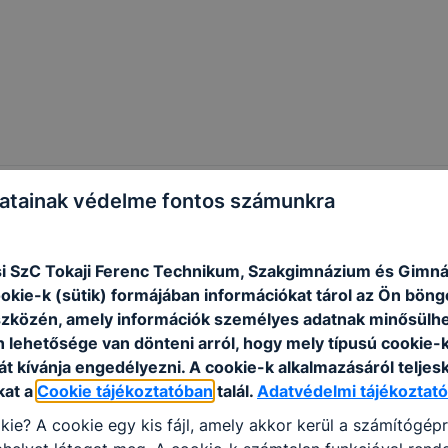
atainak védelme fontos számunkra
i SzC Tokaji Ferenc Technikum, Szakgimnázium és Gimn
ookie-k (sütik) formájában információkat tárol az Ön bön
szközén, amely információk személyes adatnak minősülhe
n lehetősége van dönteni arról, hogy mely típusú cookie-
t kívánja engedélyezni. A cookie-k alkalmazásáról teljes
kat a
Cookie tájékoztatóban
talál.
Adatvédelmi tájékoztató
kie? A cookie egy kis fájl, amely akkor kerül a számítógép