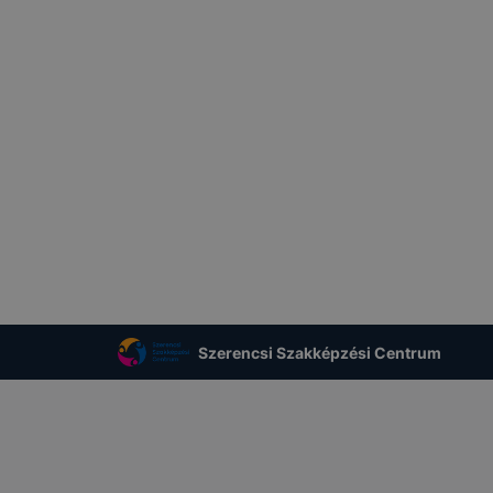
nőrizheti és hogyan tudja kikapcsolni a cookie-kat? Mind
gedélyezi a cookie-k beállításának a változtatását. A leg
lapértelmezettként automatikusan elfogadja a cookie-kat,
egváltoztathatók. Felhívjuk figyelmét, hogy mivel a cookie-
használhatóságának és folyamatainak megkönnyítése vagy
ookie-k alkalmazásának megakadályozása vagy törlése által
t, hogy felhasználóink nem lesznek képesek honlapunk fun
 használatára, vagy a honlap a tervezettől eltérően fog műk
ben.
Szerencsi Szakképzési Centrum