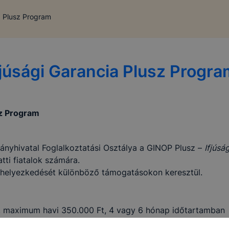
ia Plusz Program
Ifjúsági Garancia Plusz Progr
sz Program
yhivatal Foglalkoztatási Osztálya a GINOP Plusz –
Ifjúsá
tti fiatalok számára.
 elhelyezkedését különböző támogatásokon keresztül.
, maximum havi 350.000 Ft, 4 vagy 6 hónap időtartamban