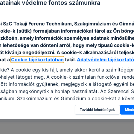
atainak védelme fontos számunkra
adóik a foglalkoztatás megkezdése előtt igényelhetik.
i SzC Tokaji Ferenc Technikum, Szakgimnázium és Gimn
z.munka.hu/cikk/3817/
Ifjusagi_Garancia_Plusz_GINOP_Plusz4
ookie-k (sütik) formájában információkat tárol az Ön bön
szközén, amely információk személyes adatnak minősülhe
n lehetősége van dönteni arról, hogy mely típusú cookie-
t kívánja engedélyezni. A cookie-k alkalmazásáról teljes
kat a
Cookie tájékoztatóban
talál.
Adatvédelmi tájékoztató
kie? A cookie egy kis fájl, amely akkor kerül a számítógép
ely vagy tartózkodási hely szerint illetékes járási hivatal fo
helyet látogat meg. A cookie-k számtalan funkcióval rend
tt információt gyűjtenek, megjegyzik a látogató egyéni beá
sságban megkönnyítik a honlap használatát. Az Szerencsi 
hnikum, Szakgimnázium és Gimnázium a cookie-kat a köve
sználja: információ gyűjtése azzal kapcsolatban, hogyan h
További lehetőségek
Mind
-annak felmérésével, hogy a honlap melyik részeit látogatj
eginkább, így megtudhatjuk, hogyan biztosítsunk Önnek mé
i élményt, ha ismét meglátogatja oldalunkat, honlap fejlesz