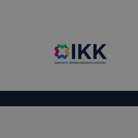
en modern
több
 de ezek
k célja
 lehetővé
kcióinak
ödni