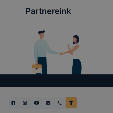
Hogyan elle
böngésző en
Partnereink
böngésző a
általában m
honlapunk 
tétele, a c
előfordulha
teljes körű
böngészőjé