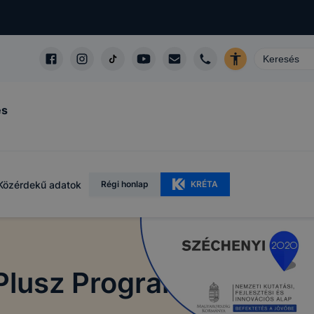
és
Közérdekű adatok
Régi honlap
KRÉTA
 Plusz Program