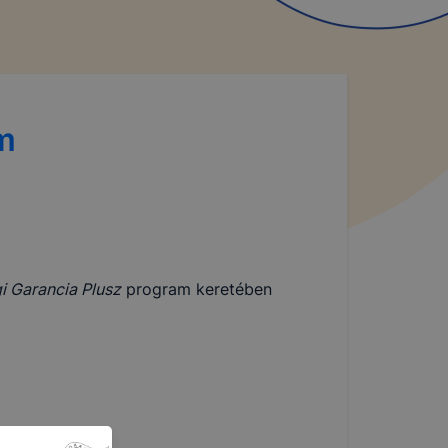
am
gi Garancia Plusz
program keretében