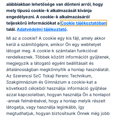
alábbiakban lehetősége van dönteni arról, hogy
feladatokban;
mely típusú cookie-k alkalmazását kívánja
részt vesz természetvédelmi,
engedélyezni. A cookie-k alkalmazásáról
hulladékgazdálkodási, szennyvízkezelési
teljeskörű információkat a
Cookie tájékoztatóban
feladatokban;
talál.
Adatvédelmi tájékoztató
.
zaj- és rezgésmérési feladatokban működik
közre;
Mi az a cookie? A cookie egy kis fájl, amely akkor
környezetvédelmi ellenőrzésben,
kerül a számítógépre, amikor Ön egy webhelyet
szabálysértési ügyek intézésében vesz részt;
látogat meg. A cookie-k számtalan funkcióval
közreműködik a környezet- és
rendelkeznek. Többek között információt gyűjtenek,
természetvédelmi jogszabályok,
megjegyzik a látogató egyéni beállításait és
biztonságtechnikai előírások betartatásában.
általánosságban megkönnyítik a honlap használatát.
Az Szerencsi SzC Tokaji Ferenc Technikum,
Szakgimnázium és Gimnázium a cookie-kat a
ISKOLASPECIFIKUS INFORMÁCIÓK A KÉPZÉSHEZ
következő célokból használja: információ gyűjtése
azzal kapcsolatban, hogyan használja Ön a honlapot
Tanulmányi terület
0213
-annak felmérésével, hogy a honlap melyik részeit
kódja:
látogatja, vagy használja leginkább, így
Környezetvédelem
megtudhatjuk, hogyan biztosítsunk Önnek még jobb
Megnevezése: