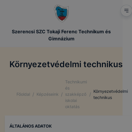
Szerencsi SZC Tokaji Ferenc Technikum és
Gimnázium
Környezetvédelmi technikus
Technikumi
és
Környezetvédelmi
/
/
/
Főoldal
Képzéseink
szakképző
technikus
iskolai
oktatás
ÁLTALÁNOS ADATOK