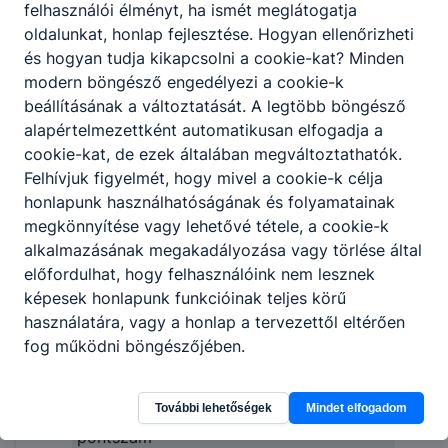
és vízügy ágazat
felhasználói élményt, ha ismét meglátogatja
oldalunkat, honlap fejlesztése. Hogyan ellenőrizheti
Tervezett létszám:
16 fő
és hogyan tudja kikapcsolni a cookie-kat? Minden
5-0712-14-02
modern böngésző engedélyezi a cookie-k
Megszerezhető
Környezetvédelmi
beállításának a változtatását. A legtöbb böngésző
szakmai képesítés:
technikus
alapértelmezettként automatikusan elfogadja a
cookie-kat, de ezek általában megváltoztathatók.
Jellege:
5 évfolyamos
Felhívjuk figyelmét, hogy mivel a cookie-k célja
Idegen nyelv:
Angol, német
honlapunk használhatóságának és folyamatainak
(1) Tanulmányi
megkönnyítése vagy lehetővé tétele, a cookie-k
eredmények (7. év
alkalmazásának megakadályozása vagy törlése által
végi, 8. félévi
előfordulhat, hogy felhasználóink nem lesznek
Felvételi kérelmek
eredmény) alapján
képesek honlapunk funkcióinak teljes körű
elbírálása
használatára, vagy a honlap a tervezettől eltérően
(2) Egészségügyi
fog működni böngészőjében.
alkalmassági
vizsgálat
További lehetőségek
Mindet elfogadom
Elérhető (hozott)
maximum 50 pont
pontszám