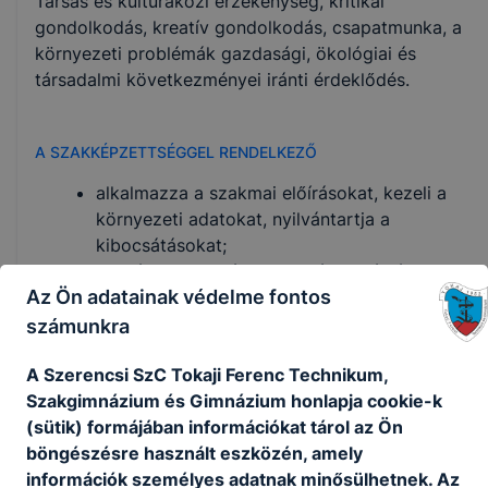
Társas és kultúraközi érzékenység, kritikai
gondolkodás, kreatív gondolkodás, csapatmunka, a
környezeti problémák gazdasági, ökológiai és
társadalmi következményei iránti érdeklődés.
A SZAKKÉPZETTSÉGGEL RENDELKEZŐ
alkalmazza a szakmai előírásokat, kezeli a
környezeti adatokat, nyilvántartja a
kibocsátásokat;
nyilvántartja a védett természeti értékeket, a
Az Ön adatainak védelme fontos
szennyezett területeket;
környezetvédelmi tervek készítésében vesz
számunkra
részt;
A Szerencsi SzC Tokaji Ferenc Technikum,
kapcsolatot tart a környezet- és
Szakgimnázium és Gimnázium honlapja cookie-k
természetvédelmi és vízügyi hatóságokkal,
(sütik) formájában információkat tárol az Ön
önkormányzati területen a lakossággal;
böngészésre használt eszközén, amely
részt vesz pályázatírási munkákban;
információk személyes adatnak minősülhetnek. Az
közreműködik levegő-, víz- és talajvédelmi