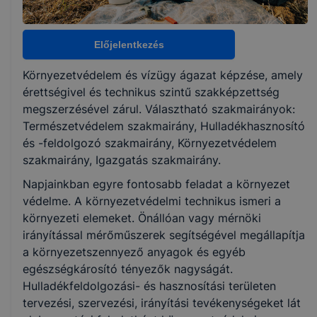
Választható szakmairányok:
Természetvédelem
Előjelentkezés
Hulladékhasznosító és -feldolgozó
Környezetvédelem
Környezetvédelem és vízügy ágazat képzése, amely
Igazgatás
érettségivel és technikus szintű szakképzettség
megszerzésével zárul. Választható szakmairányok:
Természetvédelem szakmairány, Hulladékhasznosító
KKK/PTT
és -feldolgozó szakmairány, Környezetvédelem
KKK letöltése (pdf)
szakmairány, Igazgatás szakmairány.
PTT letöltése (pdf)
Napjainkban egyre fontosabb feladat a környezet
védelme. A környezetvédelmi technikus ismeri a
Okleveles technikusképzés
környezeti elemeket. Önállóan vagy mérnöki
Nem
irányítással mérőműszerek segítségével megállapítja
a környezetszennyező anyagok és egyéb
egészségkárosító tényezők nagyságát.
Hulladékfeldolgozási- és hasznosítási területen
tervezési, szervezési, irányítási tevékenységeket lát