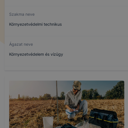
Szakma neve
Környezetvédelmi technikus
Ágazat neve
Környezetvédelem és vízügy
Szakmajegyzék száma
507121402
Képzés időtartama
5 év