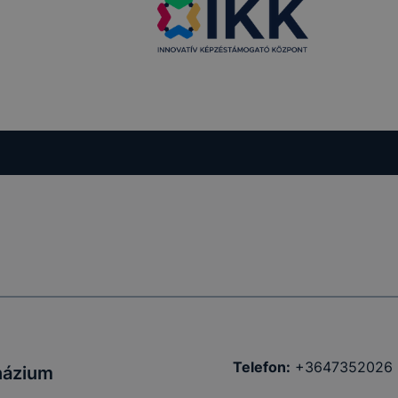
Telefon:
+3647352026
názium