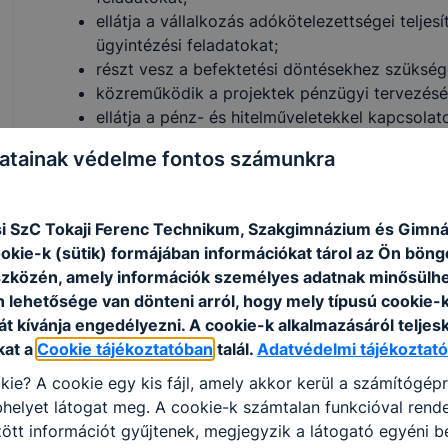
ellátja a vállalkozás adókötelezettségei telje
ügyintézési feladatokat;
részt vesz a befektetési döntésekhez szükség
közreműködik a projektek pénzügyi tervezésé
ellátja a pénz- és hitelműveletekkel kapcsolat
számítógépes programcsomag használatával kön
atainak védelme fontos számunkra
munkaköréhez kapcsolódó hagyományos és dig
rendszerez.
i SzC Tokaji Ferenc Technikum, Szakgimnázium és Gimn
ookie-k (sütik) formájában információkat tárol az Ön bön
ISKOLASPECIFIKUS INFORMÁCIÓK A KÉPZÉSHEZ
szközén, amely információk személyes adatnak minősülhe
n lehetősége van dönteni arról, hogy mely típusú cookie-
Tanulmányi terület
0214
t kívánja engedélyezni. A cookie-k alkalmazásáról teljes
kódja:
kat a
Cookie tájékoztatóban
talál.
Adatvédelmi tájékoztató
Megnevezése:
Gazdálkodás és menedzs
kie? A cookie egy kis fájl, amely akkor kerül a számítógép
Tervezett létszám:
16 fő
helyet látogat meg. A cookie-k számtalan funkcióval rend
Megszerezhető
tt információt gyűjtenek, megjegyzik a látogató egyéni beá
5-0411-09-01 Pénzügyi-s