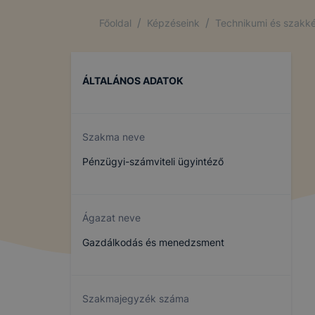
/
/
Főoldal
Képzéseink
Technikumi és szakké
ÁLTALÁNOS ADATOK
Szakma neve
Pénzügyi-számviteli ügyintéző
Ágazat neve
Gazdálkodás és menedzsment
Szakmajegyzék száma