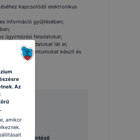
sítéséhez kapcsolódó elektronikus
es információ gyűjtésében;
ben;
os ügyintézési feladatokat;
yvelési feladatokat lát el;
itális dokumentumokat készít és
ázium
gészésre
tnek. Az
k
körű
.
ment ágazat
re, amikor
elkeznek.
llításait
zámviteli ügyintéző