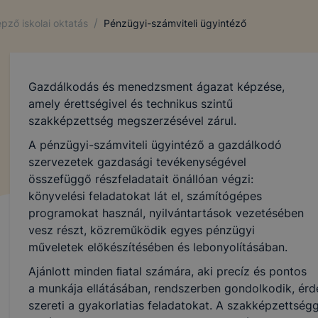
/
pző iskolai oktatás
Pénzügyi-számviteli ügyintéző
Gazdálkodás és menedzsment ágazat képzése,
amely érettségivel és technikus szintű
szakképzettség megszerzésével zárul.
A pénzügyi-számviteli ügyintéző a gazdálkodó
szervezetek gazdasági tevékenységével
összefüggő részfeladatait önállóan végzi:
könyvelési feladatokat lát el, számítógépes
programokat használ, nyilvántartások vezetésében
vesz részt, közreműködik egyes pénzügyi
műveletek előkészítésében és lebonyolításában.
Ajánlott minden ﬁatal számára, aki precíz és pontos
a munkája ellátásában, rendszerben gondolkodik, érde
szereti a gyakorlatias feladatokat. A szakképzettségg