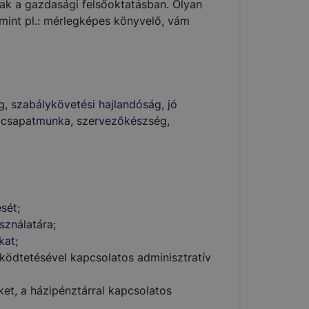
ak a gazdasági felsőoktatásban. Olyan
mint pl.: mérlegképes könyvelő, vám
g, szabálykövetési hajlandóság, jó
csapatmunka, szervezőkészség,
sét;
sználatára;
kat;
űködtetésével kapcsolatos adminisztratív
et, a házipénztárral kapcsolatos