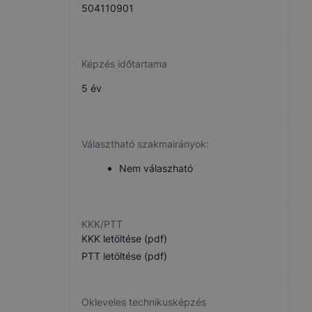
504110901
Képzés időtartama
5 év
Választható szakmairányok:
Nem válaszható
KKK/PTT
KKK letöltése (pdf)
PTT letöltése (pdf)
Okleveles technikusképzés