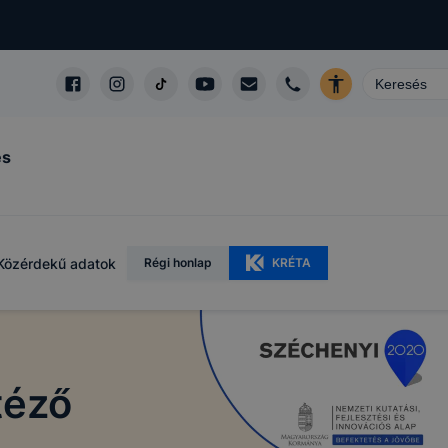
és
Közérdekű adatok
Régi honlap
KRÉTA
téző