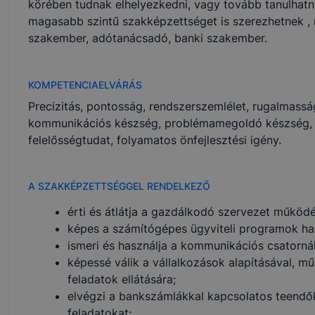
körében tudnak elhelyezkedni, vagy tovább tanulhatn
magasabb szintű szakképzettséget is szerezhetnek , 
szakember, adótanácsadó, banki szakember.
KOMPETENCIAELVÁRÁS
Precizitás, pontosság, rendszerszemlélet, rugalmassá
kommunikációs készség, problémamegoldó készség, 
felelősségtudat, folyamatos önfejlesztési igény.
A SZAKKÉPZETTSÉGGEL RENDELKEZŐ
érti és átlátja a gazdálkodó szervezet működé
képes a számítógépes ügyviteli programok ha
ismeri és használja a kommunikációs csatorná
képessé válik a vállalkozások alapításával, m
feladatok ellátására;
elvégzi a bankszámlákkal kapcsolatos teendők
feladatokat;