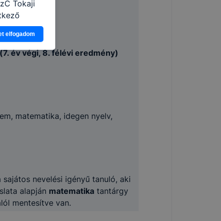
SzC Tokaji
tkező
asználja Ön
et elfogadom
a, vagy
g jobb
. év végi, 8. félévi eredmény)
tése.
en modern
több
 de ezek
k célja
em, matematika, idegen nyelv,
 lehetővé
kcióinak
ödni
 sajátos nevelési igényű tanuló, aki
slata alapján
matematika
tantárgy
lól mentesítve van.