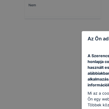
Nem
Az Ön ad
A Szerencs
honlapja c
használt e
alábbiakba
alkalmazásá
információ
Mi az a coo
Ön egy web
Többek közö