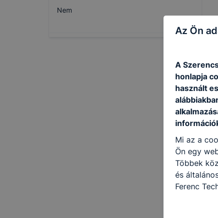
Nem
Az Ön ad
A Szerencs
honlapja c
használt e
alábbiakba
alkalmazásá
információ
Mi az a coo
Ön egy web
Többek közö
és általáno
Ferenc Tec
célokból ha
a honlapot 