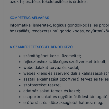
azok fejlesztése, tökéletesítése is érdekel.
KOMPETENCIAELVÁRÁS
Informatikai ismeretek, logikus gondolkodási és pr
hozzáállás, rendszerszintű gondolkodás, együttműkö
A SZAKKÉPZETTSÉGGEL RENDELKEZŐ
számítógépet kezel, üzemeltet;
fejlesztéshez szükséges szoftvereket telepít, 
weboldalakat tervez és kódol;
webes kliens és szerveroldali alkalmazásokat t
asztali alkalmazást (szoftvert) tervez és fejles
szoftvereket tesztel;
adatbázisokat tervez és kezel;
csoportmunkát és együttműködést támogató s
erőforrást és időszükségletet határoz meg.