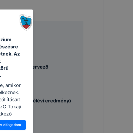
ázium
ágazat
gészésre
tnek. Az
k
ejlesztő és -tervező
körű
.
re, amikor
elkeznek.
llításait
. év végi, 8. félévi eredmény)
SzC Tokaji
tkező
asználja Ön
et elfogadom
a, vagy