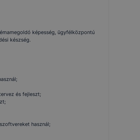
oblémamegoldó képesség, ügyfélközpontú
dési készség.
használ;
ervez és fejleszt;
zt;
zoftvereket használ;