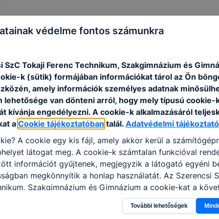
ISKOLASPECIFIKUS INFORMÁCIÓK A KÉPZÉSHEZ
atainak védelme fontos számunkra
Tanulmányi terület
0212
kódja:
i SzC Tokaji Ferenc Technikum, Szakgimnázium és Gimn
Megnevezése:
Informatika és távközlés 
ookie-k (sütik) formájában információkat tárol az Ön bön
Tervezett létszám:
16 fő
szközén, amely információk személyes adatnak minősülhe
n lehetősége van dönteni arról, hogy mely típusú cookie-
Megszerezhető
5-0613-12-03 – Szoftverf
t kívánja engedélyezni. A cookie-k alkalmazásáról teljes
szakmai képesítés:
kat a
Cookie tájékoztatóban
talál.
Adatvédelmi tájékoztató
Jellege:
5 évfolyamos
kie? A cookie egy kis fájl, amely akkor kerül a számítógép
Idegen nyelv:
Angol, német
helyet látogat meg. A cookie-k számtalan funkcióval rend
tt információt gyűjtenek, megjegyzik a látogató egyéni beá
Felvételi kérelmek
Tanulmányi eredmények (7
sságban megkönnyítik a honlap használatát. Az Szerencsi 
elbírálása
alapján
hnikum, Szakgimnázium és Gimnázium a cookie-kat a köve
Elérhető (hozott)
sználja: információ gyűjtése azzal kapcsolatban, hogyan h
maximum 50 pont
pontszám
További lehetőségek
Mind
-annak felmérésével, hogy a honlap melyik részeit látogatj