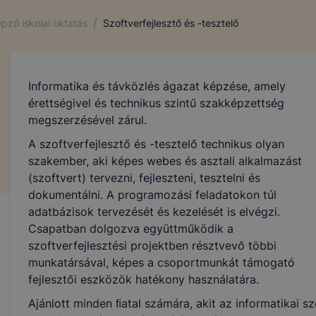
/
pző iskolai oktatás
Szoftverfejlesztő és -tesztelő
Informatika és távközlés ágazat képzése, amely
érettségivel és technikus szintű szakképzettség
megszerzésével zárul.
A szoftverfejlesztő és -tesztelő technikus olyan
szakember, aki képes webes és asztali alkalmazást
(szoftvert) tervezni, fejleszteni, tesztelni és
dokumentálni. A programozási feladatokon túl
adatbázisok tervezését és kezelését is elvégzi.
Csapatban dolgozva együttműködik a
szoftverfejlesztési projektben résztvevő többi
munkatársával, képes a csoportmunkát támogató
fejlesztői eszközök hatékony használatára.
Ajánlott minden ﬁatal számára, akit az informatikai 