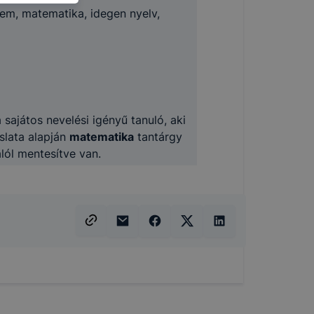
g jobb
em, matematika, idegen nyelv,
tése.
en modern
több
 de ezek
k célja
 lehetővé
 sajátos nevelési igényű tanuló, aki
slata alapján
matematika
tantárgy
kcióinak
lól mentesítve van.
ödni