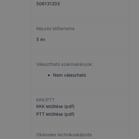
506131203
Képzés időtartama
5 év
Választható szakmairányok:
Nem válaszható
KKK/PTT
KKK letöltése (pdf)
PTT letöltése (pdf)
Okleveles technikusképzés