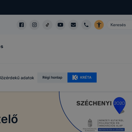
és
Közérdekű adatok
Régi honlap
KRÉTA
telő