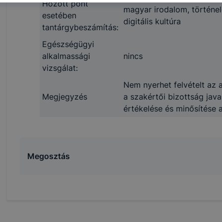
Hozott pont
eginkább, így megtudhatjuk, hogyan biztosítsunk Önnek mé
magyar irodalom, történel
esetében
i élményt, ha ismét meglátogatja oldalunkat, honlap fejlesz
digitális kultúra
tantárgybeszámítás:
nőrizheti és hogyan tudja kikapcsolni a cookie-kat? Mind
gedélyezi a cookie-k beállításának a változtatását. A leg
Egészségügyi
lapértelmezettként automatikusan elfogadja a cookie-kat,
alkalmassági
nincs
egváltoztathatók. Felhívjuk figyelmét, hogy mivel a cookie-
vizsgálat:
használhatóságának és folyamatainak megkönnyítése vagy
Nem nyerhet felvételt az a
ookie-k alkalmazásának megakadályozása vagy törlése által
Megjegyzés
a szakértői bizottság java
t, hogy felhasználóink nem lesznek képesek honlapunk fun
értékelése és minősítése a
 használatára, vagy a honlap a tervezettől eltérően fog műk
ben.
Megosztás