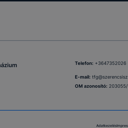
Telefon:
+3647352026
názium
E-mail:
tfg@szerencsisz
OM azonosító:
203055
Adatkezelés
Impre